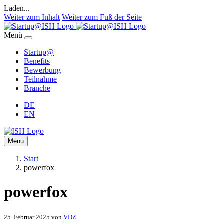
Laden...
Weiter zum Inhalt
Weiter zum Fuß der Seite
Menü
Startup@
Benefits
Bewerbung
Teilnahme
Branche
DE
EN
Menu
Start
powerfox
powerfox
25. Februar 2025
von
VDZ