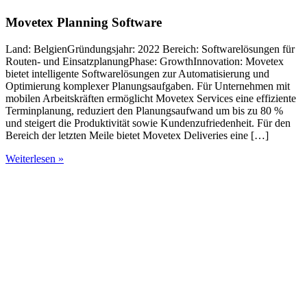
Movetex Planning Software
Land: BelgienGründungsjahr: 2022 Bereich: Softwarelösungen für
L
Routen- und EinsatzplanungPhase: GrowthInnovation: Movetex
G
bietet intelligente Softwarelösungen zur Automatisierung und
z
Optimierung komplexer Planungsaufgaben. Für Unternehmen mit
D
mobilen Arbeitskräften ermöglicht Movetex Services eine effiziente
v
Terminplanung, reduziert den Planungsaufwand um bis zu 80 %
A
und steigert die Produktivität sowie Kundenzufriedenheit. Für den
B
Bereich der letzten Meile bietet Movetex Deliveries eine […]
M
g
Weiterlesen »
W