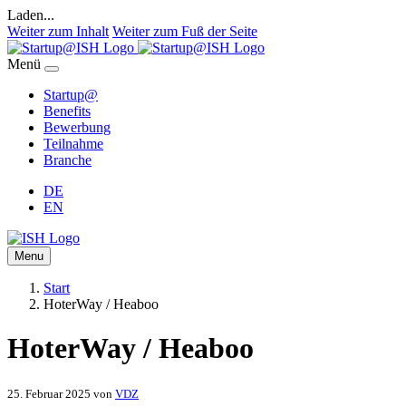
Laden...
Weiter zum Inhalt
Weiter zum Fuß der Seite
Menü
Startup@
Benefits
Bewerbung
Teilnahme
Branche
DE
EN
Menu
Start
HoterWay / Heaboo
HoterWay / Heaboo
25. Februar 2025
von
VDZ