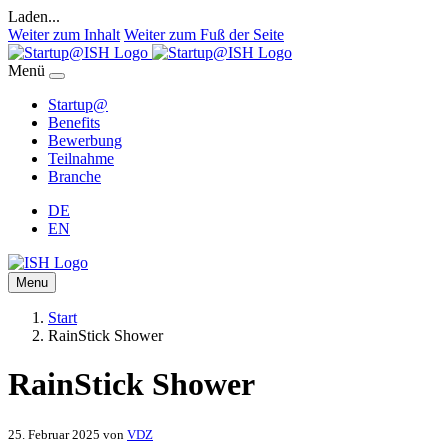
Laden...
Weiter zum Inhalt
Weiter zum Fuß der Seite
Menü
Startup@
Benefits
Bewerbung
Teilnahme
Branche
DE
EN
Menu
Start
RainStick Shower
RainStick Shower
25. Februar 2025
von
VDZ